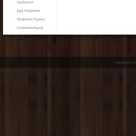
Jagdmesser
Jagd Skulpturen
Skulpturen Figuren
Sonderanfertigung
Copyright © 