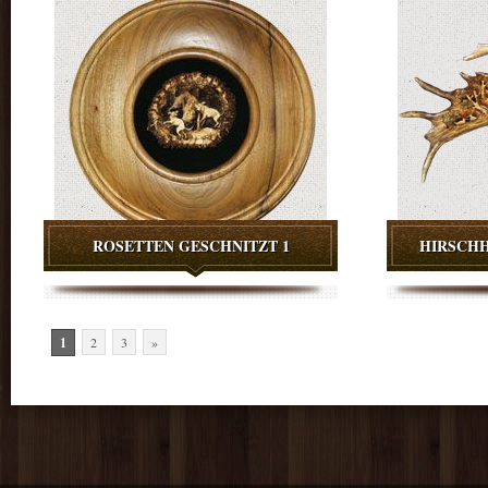
ROSETTEN GESCHNITZT 1
HIRSCHH
1
2
3
»