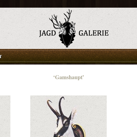
T
‘Gamshaupt’