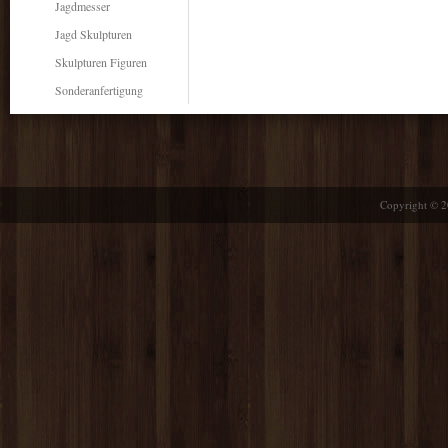
Jagdmesser
Jagd Skulpturen
Skulpturen Figuren
Sonderanfertigung
Copyright © 