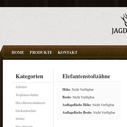
HOME
PRODUKTE
KONTAKT
Kategorien
Elefantenstoßzähne
Zubehör
Höhe
: Nicht Verfügbar
Trophäenschilder
Breite
: Nicht Verfügbar
Hirschhornschnitzerei
Auflagefläche Höhe
: Nicht Verfügbar
Deckenleuchter
Auflagefläche Breite
: Nicht Verfügbar
Möbel
Hirschhaupte