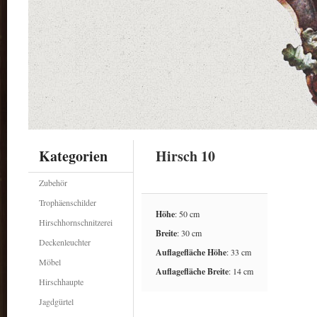
Kategorien
Hirsch 10
Zubehör
Trophäenschilder
Höhe
: 50 cm
Hirschhornschnitzerei
Breite
: 30 cm
Deckenleuchter
Auflagefläche Höhe
: 33 cm
Möbel
Auflagefläche Breite
: 14 cm
Hirschhaupte
Jagdgürtel