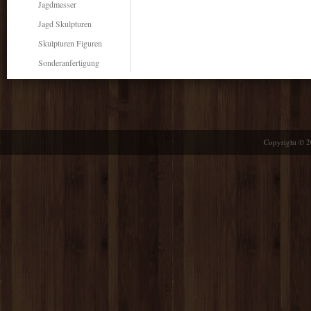
Jagdmesser
Jagd Skulpturen
Skulpturen Figuren
Sonderanfertigung
Copyright © 