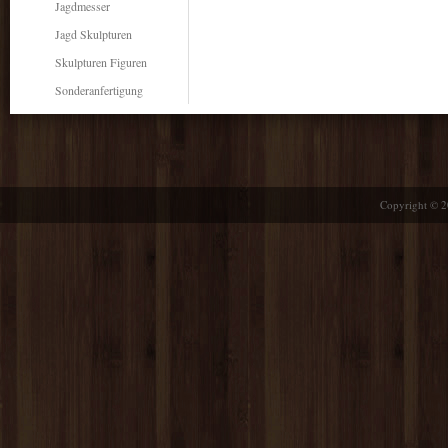
Jagdmesser
Jagd Skulpturen
Skulpturen Figuren
Sonderanfertigung
Copyright © 