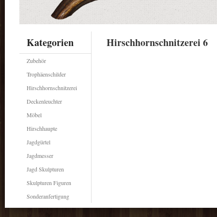
Kategorien
Hirschhornschnitzerei 6
Zubehör
Trophäenschilder
Hirschhornschnitzerei
Deckenleuchter
Möbel
Hirschhaupte
Jagdgürtel
Jagdmesser
Jagd Skulpturen
Skulpturen Figuren
Sonderanfertigung