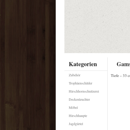
Kategorien
Gams
Zubehör
Tiefe – 33 
Trophäenschilder
Hirschhornschnitzerei
Deckenleuchter
Möbel
Hirschhaupte
Jagdgürtel