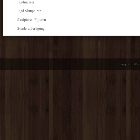
Jagdmesser
Jagd Skulpturen
Skulpturen Figuren
Sonderanfertigung
Copyright © 