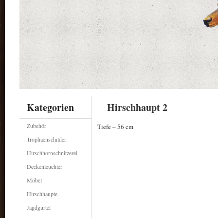
Kategorien
Hirschhaupt 2
Zubehör
Tiefe – 56 cm
Trophäenschilder
Hirschhornschnitzerei
Deckenleuchter
Möbel
Hirschhaupte
Jagdgürtel