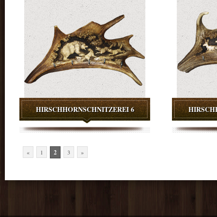
HIRSCHHORNSCHNITZEREI 6
HIRSCH
«
1
2
3
»