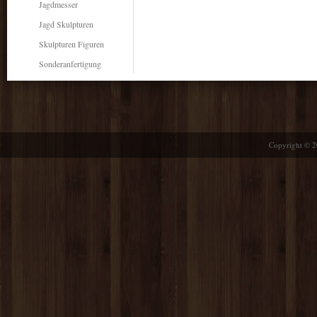
Jagdmesser
Jagd Skulpturen
Skulpturen Figuren
Sonderanfertigung
Copyright © 