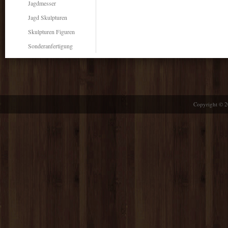
Jagdmesser
Jagd Skulpturen
Skulpturen Figuren
Sonderanfertigung
Copyright © 