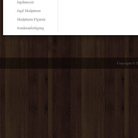
Jagdmesser
Jagd Skulpturen
Skulpturen Figuren
Sonderanfertigung
Copyright © 