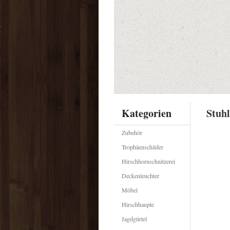
Kategorien
Stuhl
Zubehör
Trophäenschilder
Hirschhornschnitzerei
Deckenleuchter
Möbel
Hirschhaupte
Jagdgürtel