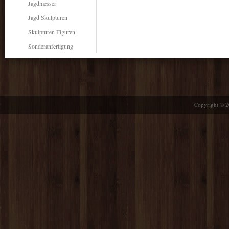
Jagdmesser
Jagd Skulpturen
Skulpturen Figuren
Sonderanfertigung
Copyright © 