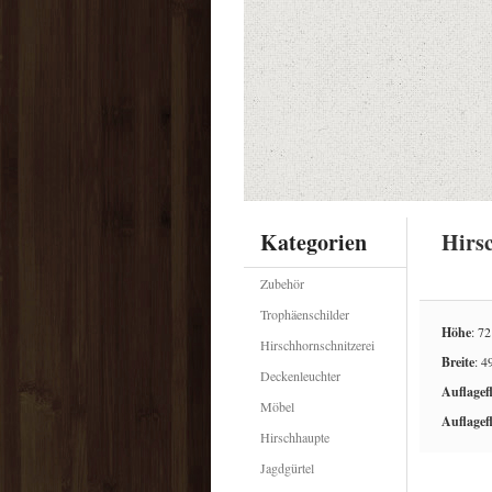
Kategorien
Hirs
Zubehör
Trophäenschilder
Höhe
: 7
Hirschhornschnitzerei
Breite
: 4
Deckenleuchter
Auflagef
Möbel
Auflagef
Hirschhaupte
Jagdgürtel