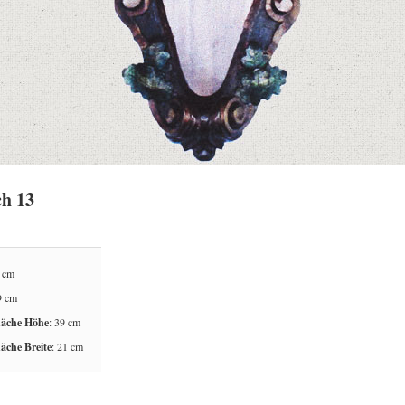
ch 13
2 cm
9 cm
läche Höhe
: 39 cm
läche Breite
: 21 cm