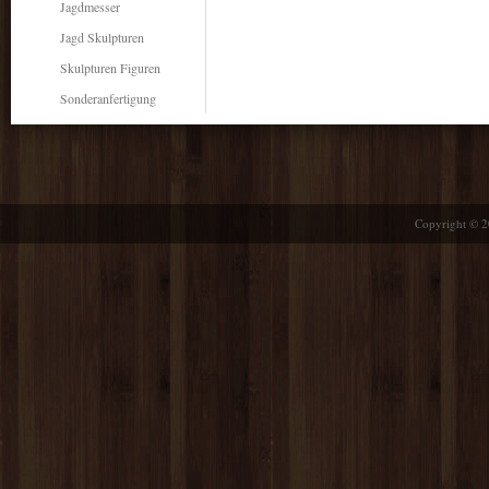
Jagdmesser
Jagd Skulpturen
Skulpturen Figuren
Sonderanfertigung
Copyright © 