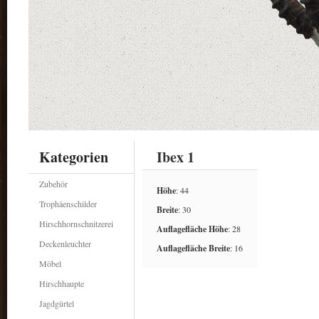
Kategorien
Ibex 1
Zubehör
Höhe
: 44
Trophäenschilder
Breite
: 30
Hirschhornschnitzerei
Auflagefläche Höhe
: 28
Deckenleuchter
Auflagefläche Breite
: 16
Möbel
Hirschhaupte
Jagdgürtel