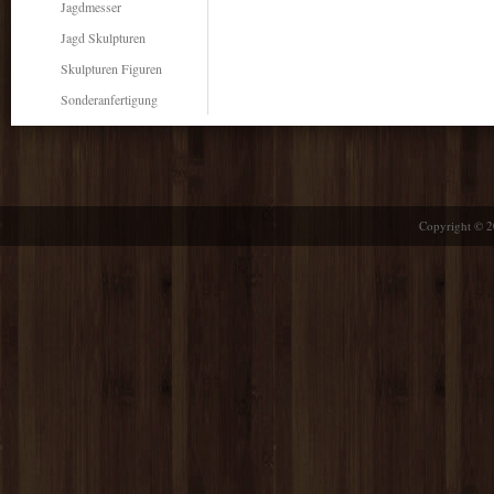
Jagdmesser
Jagd Skulpturen
Skulpturen Figuren
Sonderanfertigung
Copyright © 