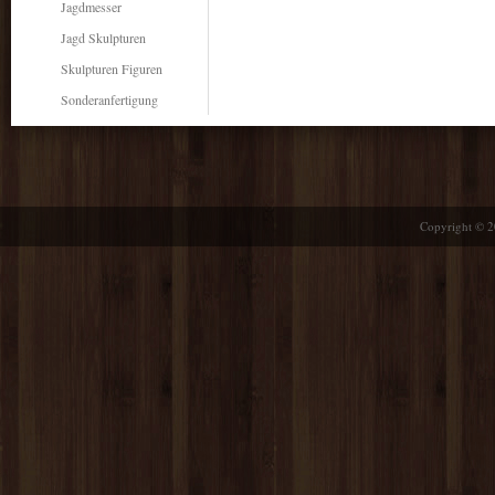
Jagdmesser
Jagd Skulpturen
Skulpturen Figuren
Sonderanfertigung
Copyright © 