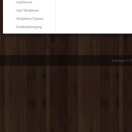
Jagdmesser
Jagd Skulpturen
Skulpturen Figuren
Sonderanfertigung
Copyright © 